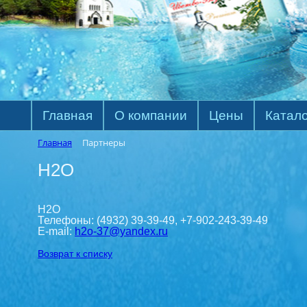
Главная
О компании
Цены
Катало
Главная
Партнеры
Н2О
Н2О
Телефоны: (4932) 39-39-49, +7-902-243-39-49
E-mail:
h2o-37@yandex.ru
Возврат к списку